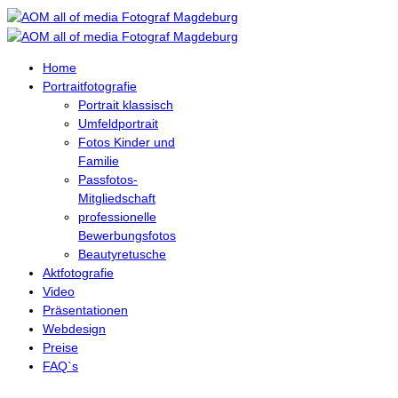
Home
Portraitfotografie
Portrait klassisch
Umfeldportrait
Fotos Kinder und
Familie
Passfotos-
Mitgliedschaft
professionelle
Bewerbungsfotos
Beautyretusche
Aktfotografie
Video
Präsentationen
Webdesign
Preise
FAQ`s